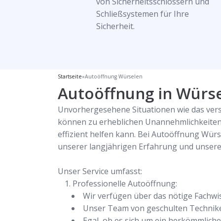
von Sicherheitsschlössern und
Schließsystemen für Ihre
Sicherheit.
Startseite
»
Autoöffnung Würselen
Autoöffnung in Würsel
Unvorhergesehene Situationen wie das verse
können zu erheblichen Unannehmlichkeiten 
effizient helfen kann. Bei Autoöffnung Wür
unserer langjährigen Erfahrung und unser
Unser Service umfasst:
Professionelle Autoöffnung:
Wir verfügen über das nötige Fachwi
Unser Team von geschulten Technikern
Egal, ob es sich um ein herkömmliche