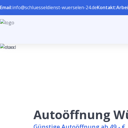
Email:
info@schluesseldienst-wuerselen-24.de
Kontakt:
Arbei
Autoöffnung W
Günstige Autoöffnung ab 49,- €