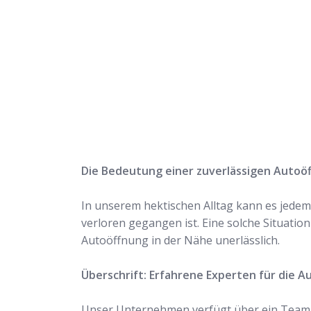
Rufen Sie uns jetzt a
uns Ihr Problem löse
Die Bedeutung einer zuverlässigen Autoö
In unserem hektischen Alltag kann es jedem 
verloren gegangen ist. Eine solche Situation
Autoöffnung in der Nähe unerlässlich.
Überschrift: Erfahrene Experten für die A
Unser Unternehmen verfügt über ein Team er