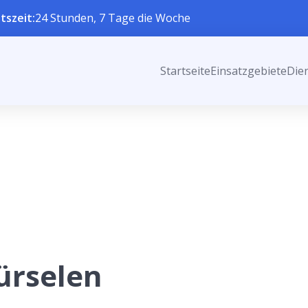
tszeit:
24 Stunden, 7 Tage die Woche
Startseite
Einsatzgebiete
Die
ürselen