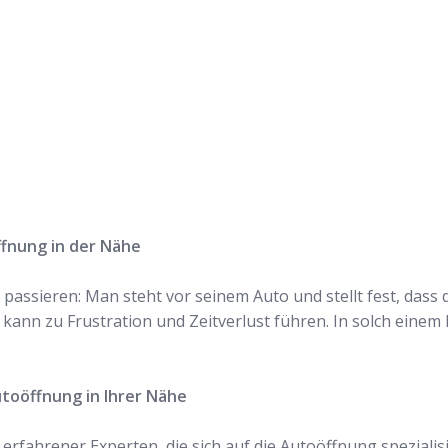
n und lassen Sie
n!
ffnung in der Nähe
passieren: Man steht vor seinem Auto und stellt fest, dass 
 kann zu Frustration und Zeitverlust führen. In solch einem F
utoöffnung in Ihrer Nähe
fahrener Experten, die sich auf die Autoöffnung spezialisie